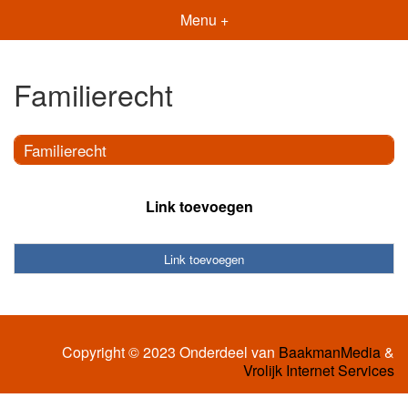
Menu +
Familierecht
Familierecht
Link toevoegen
Link toevoegen
Copyright © 2023 Onderdeel van
BaakmanMedia
&
Vrolijk Internet Services